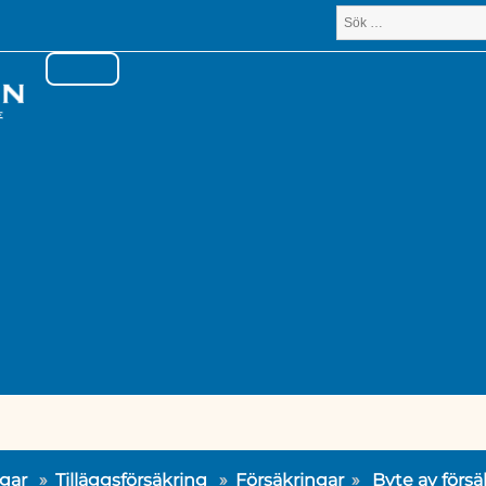
gar
»
Tilläggsförsäkring
»
Försäkringar
»
Byte av försä