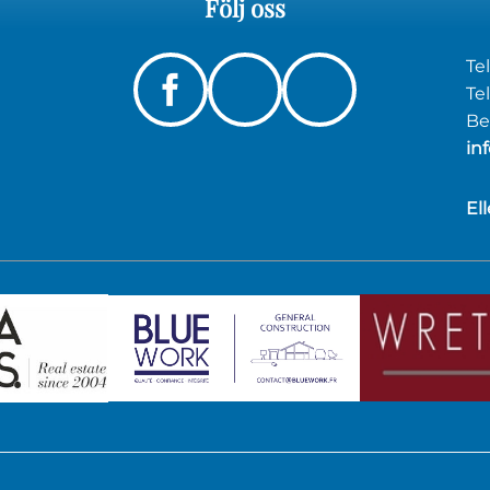
Följ
oss
Te
Instagram
Linkedin
Tel
Bes
Facebook
in
El