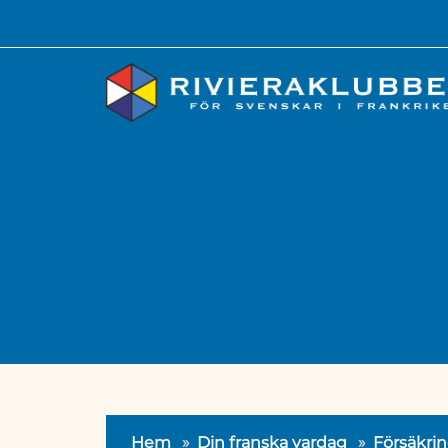
Hem
»
Din franska vardag
»
Försäkrin