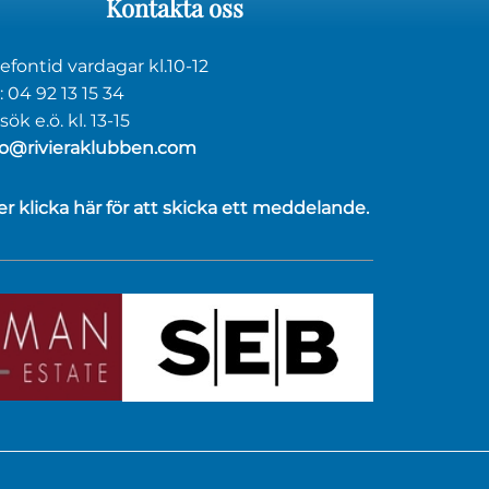
Kontakta
oss
lefontid vardagar kl.10-12
: 04 92 13 15 34
ök e.ö. kl. 13-15
fo@rivieraklubben.com
ler klicka här för att skicka ett meddelande.