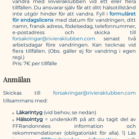
vandra med Rivieraklubben vid ett eller flera
tillfällen. Du ansvarar själv får att ditt hälsotillstånd
inte utgör hinder för att vandra. Fyll i
formuläret
för endagslicens
med datum för vandringen, ditt
namn, fransk adress, födelsedag, telefonnummer,
e-postadress och skicka till
forsakringar@rivieraklubben.com
senast två
arbetsdagar före vandringen. Kan tecknas vid
flera tillfällen. (Obs. gäller ej för vandring i egen
regi.)
Pris: 7€ per tillfälle
Anmälan
Skickas till
forsakringar@rivieraklubben.com
tillsammans med:
Läkarintyg
(vid behov, se nedan)
Hälsointyg
= underskrift på att du tagit del av
FFRandonnées information och
rekommendationer (obligatoriskt för alla). 1) Läs